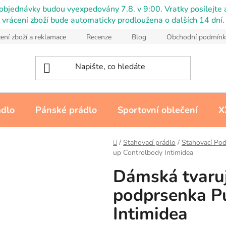
objednávky budou vyexpedovány 7.8. v 9:00. Vratky posílejte a
vrácení zboží bude automaticky prodloužena o dalších 14 dní.
ení zboží a reklamace
Recenze
Blog
Obchodní podmínk
ádlo
Pánské prádlo
Sportovní oblečení
X
Domů
/
Stahovací prádlo
/
Stahovací Po
up Controlbody Intimidea
Dámská tvaruj
podprsenka P
Intimidea