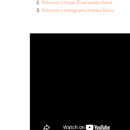
Recenze z blogu Život podle Karol
Recenze z Instagramu Hanka Štósa