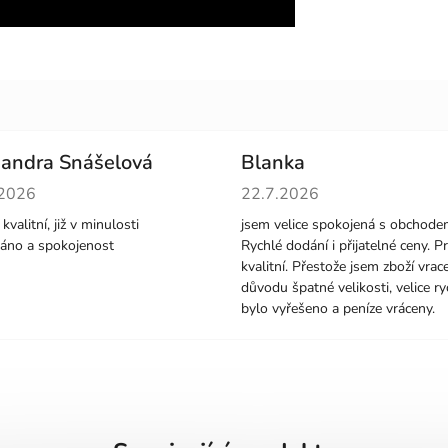
andra Snášelová
Blanka
cení obchodu je 5 z 5 hvězdiček.
Hodnocení obchodu je 5 z 5 
.2026
22.7.2026
kvalitní, již v minulosti
jsem velice spokojená s obchode
áno a spokojenost
Rychlé dodání i přijatelné ceny. P
kvalitní. Přestože jsem zboží vrace
důvodu špatné velikosti, velice ry
bylo vyřešeno a peníze vráceny.