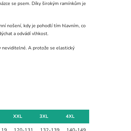
cházce se psem. Díky širokým ramínkům je
ní nošení, kdy je pohodlí tím hlavním, co
dýchat a odvádí vlhkost.
 neviditelné. A protože se elastický
XXL
3XL
4XL
119
120-131
132-139
140-149