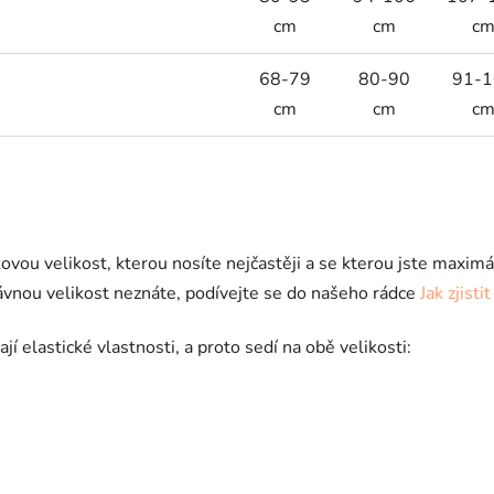
cm
cm
c
68-79
80-90
91-1
cm
cm
c
akovou velikost, kterou nosíte nejčastěji a se kterou jste maxi
rávnou velikost neznáte, podívejte se do našeho rádce
Jak zjist
elastické vlastnosti, a proto sedí na obě velikosti: