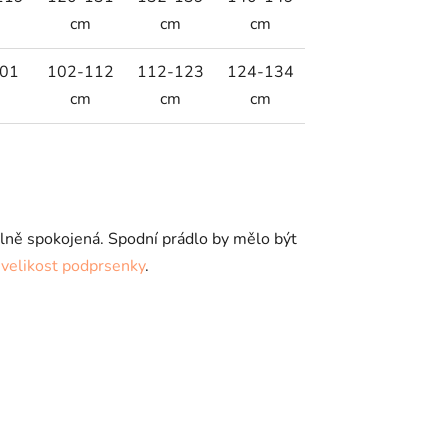
m
cm
cm
cm
01
102-112
112-123
124-134
m
cm
cm
cm
málně spokojená. Spodní prádlo by mělo být
it velikost podprsenky
.