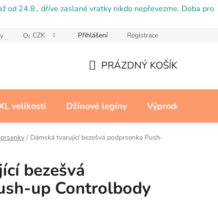
ž od 24.8., dříve zaslané vratky nikdo nepřevezme. Doba pro
CZK
Přihlášení
Registrace
y
Ochrana osobních údajů
Reklamační řád
Cookies
PRÁZDNÝ KOŠÍK
NÁKUPNÍ
KOŠÍK
XL velikosti
Džínové legíny
Výprodej
Kon
dprsenky
/
Dámská tvarující bezešvá podprsenka Push-
ící bezešvá
ush-up Controlbody