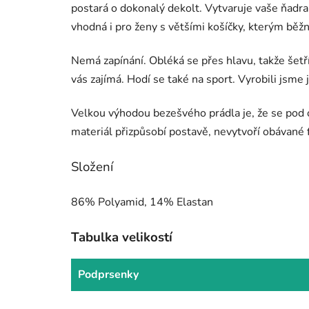
postará o dokonalý dekolt. Vytvaruje vaše ňadr
vhodná i pro ženy s většími košíčky, kterým běž
Nemá zapínání. Obléká se přes hlavu, takže šetř
vás zajímá. Hodí se také na sport. Vyrobili jsme
Velkou výhodou bezešvého prádla je, že se pod ob
materiál přizpůsobí postavě, nevytvoří obávané f
Složení
86% Polyamid, 14% Elastan
Tabulka velikostí
Podprsenky