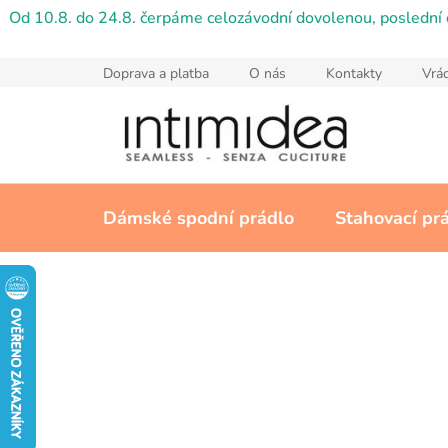
Přejít
Od 10.8. do 24.8. čerpáme celozávodní dovolenou, poslední 
na
obsah
Doprava a platba
O nás
Kontakty
Vrác
Dámské spodní prádlo
Stahovací pr