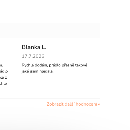
Blanka L.
hvězdiček.
Hodnocení obchodu je 5 z 5 hvězdiček.
17.7.2026
m.
Rychlé dodání, prádlo přesně takové
rádlo
jaké jsem hledala.
la z
chle
Zobrazit další hodnocení