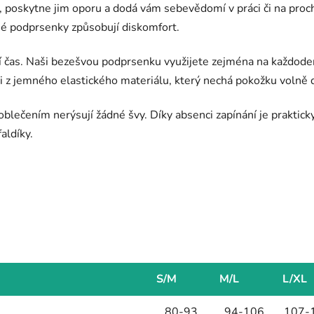
a, poskytne jim oporu a dodá vám sebevědomí v práci či na pro
né podprsenky způsobují diskomfort.
í čas. Naši bezešvou podprsenku využijete zejména na každoden
 ji z jemného elastického materiálu, který nechá pokožku volně 
lečením nerýsují žádné švy. Díky absenci zapínání je prakticky
aldíky.
S/M
M/L
L/XL
80-93
94-106
107-