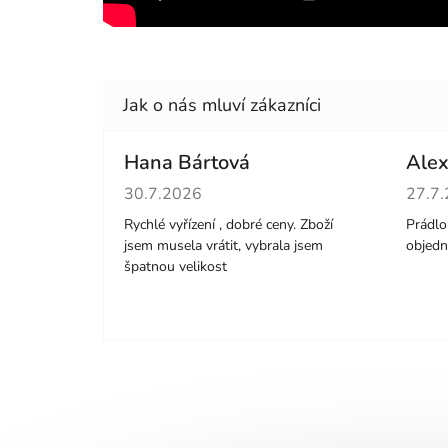
Hana Bártová
Alex
Hodnocení obchodu je 4 z 5 hvězdiček.
Hodno
30.7.2026
27.7
Rychlé vyřízení , dobré ceny. Zboží
Prádlo 
jsem musela vrátit, vybrala jsem
objedn
špatnou velikost