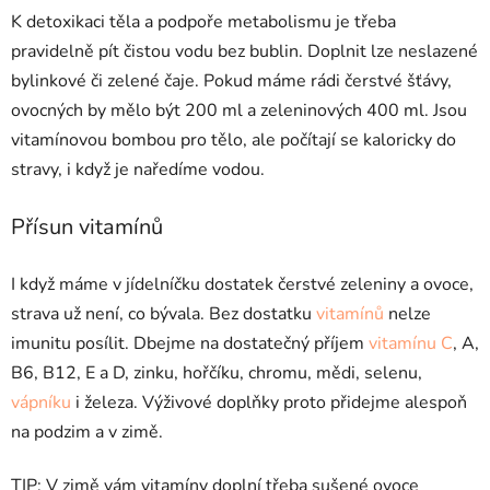
K detoxikaci těla a podpoře metabolismu je třeba
pravidelně pít čistou vodu bez bublin. Doplnit lze neslazené
bylinkové či zelené čaje. Pokud máme rádi čerstvé šťávy,
ovocných by mělo být 200 ml a zeleninových 400 ml. Jsou
vitamínovou bombou pro tělo, ale počítají se kaloricky do
stravy, i když je naředíme vodou.
Přísun vitamínů
I když máme v jídelníčku dostatek čerstvé zeleniny a ovoce,
strava už není, co bývala. Bez dostatku
vitamínů
nelze
imunitu posílit. Dbejme na dostatečný příjem
vitamínu C
, A,
B6, B12, E a D, zinku, hořčíku, chromu, mědi, selenu,
vápníku
i železa. Výživové doplňky proto přidejme alespoň
na podzim a v zimě.
TIP: V zimě vám vitamíny doplní třeba sušené ovoce