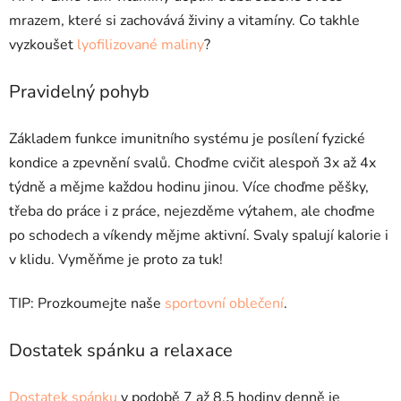
mrazem, které si zachovává živiny a vitamíny. Co takhle
vyzkoušet
lyofilizované maliny
?
Pravidelný pohyb
Základem funkce imunitního systému je posílení fyzické
kondice a zpevnění svalů. Choďme cvičit alespoň 3x až 4x
týdně a mějme každou hodinu jinou. Více choďme pěšky,
třeba do práce i z práce, nejezděme výtahem, ale choďme
po schodech a víkendy mějme aktivní. Svaly spalují kalorie i
v klidu. Vyměňme je proto za tuk!
TIP: Prozkoumejte naše
sportovní oblečení
.
Dostatek spánku a relaxace
Dostatek spánku
v podobě 7 až 8,5 hodiny denně je