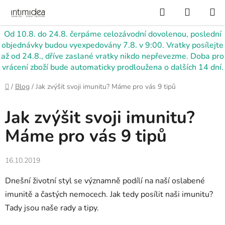
Přejít
Hledat
NÁKUP
na
KOŠÍK
obsah
Od 10.8. do 24.8. čerpáme celozávodní dovolenou, poslední
objednávky budou vyexpedovány 7.8. v 9:00. Vratky posílejte
až od 24.8., dříve zaslané vratky nikdo nepřevezme. Doba pro
vrácení zboží bude automaticky prodloužena o dalších 14 dní.
Domů
/
Blog
/
Jak zvýšit svoji imunitu? Máme pro vás 9 tipů
Jak zvýšit svoji imunitu?
Máme pro vás 9 tipů
16.10.2019
Dnešní životní styl se významně podílí na naší oslabené
imunitě a častých nemocech. Jak tedy posílit naši imunitu?
Tady jsou naše rady a tipy.