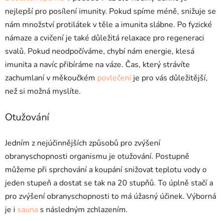
nejlepší pro posílení imunity. Pokud spíme méně, snižuje se
nám množství protilátek v těle a imunita slábne. Po fyzické
námaze a cvičení je také důležitá relaxace pro regeneraci
svalů. Pokud neodpočíváme, chybí nám energie, klesá
imunita a navíc přibíráme na váze. Čas, který strávíte
zachumlaní v měkoučkém
povlečení
je pro vás důležitější,
než si možná myslíte.
Otužování
Jedním z nejúčinnějších způsobů pro zvýšení
obranyschopnosti organismu je otužování. Postupně
můžeme při sprchování a koupání snižovat teplotu vody o
jeden stupeň a dostat se tak na 20 stupňů. To úplně stačí a
pro zvýšení obranyschopnosti to má úžasný účinek. Výborná
je i
sauna
s následným zchlazením.