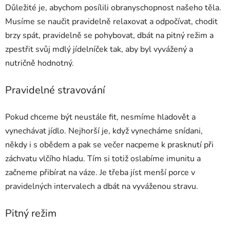
Důležité je, abychom posílili obranyschopnost našeho těla.
Musíme se naučit pravidelně relaxovat a odpočívat, chodit
brzy spát, pravidelně se pohybovat, dbát na pitný režim a
zpestřit svůj mdlý jídelníček tak, aby byl vyvážený a
nutričně hodnotný.
Pravidelné stravování
Pokud chceme být neustále fit, nesmíme hladovět a
vynechávat jídlo. Nejhorší je, když vynecháme snídani,
někdy i s obědem a pak se večer nacpeme k prasknutí při
záchvatu vlčího hladu. Tím si totiž oslabíme imunitu a
začneme přibírat na váze. Je třeba jíst menší porce v
pravidelných intervalech a dbát na vyváženou stravu.
Pitný režim