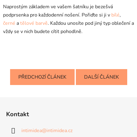
Naprostým základem ve vašem šatníku je bezešvá
podprsenka pro každodenní nošení. Pořiďte si ji v
bílé
,
černé
a
tělové barvě
. Každou unosíte pod jiný typ oblečení a
vždy se v nich budete cítit pohodlně.
PŘEDCHOZÍ ČLÁNEK
DALŠÍ ČLÁNEK
Z
á
Kontakt
p
a
intimidea
@
intimidea.cz
t