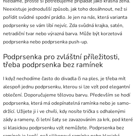
hledáme, prostě si potřebujeme připadat jako krásná žena.
Neexistuje jednodušší způsob, jak toho dosáhnout, než si
pořídit svůdné spodní prádlo. Je jen na nás, která varianta
podprsenky se vám líbí nejvíc. Zda svůdná krajka, satén,
netradiční tvar nebo výrazná barva. Může být korzetová
podprsenka nebo podprsenka push-up.
Podprsenka pro zvláštní příležitosti,
třeba podprsenka bez ramínek
I když nechodíme často do divadla či na ples, je třeba mít
alespoň jednu podprsenku, kterou si lze vzít pod elegantní
oblečení. Doporučujeme tělovou barvu. Především se hodí
podprsenka, která má odepínatelná ramínka nebo je samo-
držící. Užijete ji i ve chvíli, kdy nosíte trička s odhalenými
zády a rameny, či letní šaty se zavazováním za krk, pod které
si klasickou podprsenku vzít nemůžete. Podprsenka bez