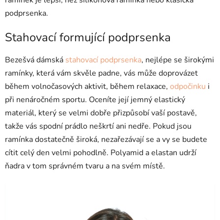
ramínek je lepší, než silikonová ramínka nebo klasická
podprsenka.
Stahovací formující podprsenka
Bezešvá dámská
stahovací podprsenka
, nejlépe se širokými
ramínky, která vám skvěle padne, vás může doprovázet
během volnočasových aktivit, během relaxace,
odpočinku
i
při nenáročném sportu. Oceníte její jemný elastický
materiál, který se velmi dobře přizpůsobí vaší postavě,
takže vás spodní prádlo neškrtí ani nedře. Pokud jsou
ramínka dostatečně široká, nezařezávají se a vy se budete
cítit celý den velmi pohodlně. Polyamid a elastan udrží
ňadra v tom správném tvaru a na svém místě.