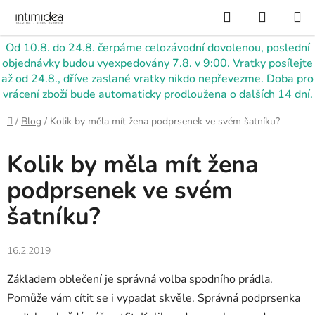
Přejít
Hledat
NÁKUP
na
KOŠÍK
obsah
Od 10.8. do 24.8. čerpáme celozávodní dovolenou, poslední
objednávky budou vyexpedovány 7.8. v 9:00. Vratky posílejte
až od 24.8., dříve zaslané vratky nikdo nepřevezme. Doba pro
vrácení zboží bude automaticky prodloužena o dalších 14 dní.
Domů
/
Blog
/
Kolik by měla mít žena podprsenek ve svém šatníku?
Kolik by měla mít žena
podprsenek ve svém
šatníku?
16.2.2019
Základem oblečení je správná volba spodního prádla.
Pomůže vám cítit se i vypadat skvěle. Správná podprsenka