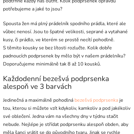
podtrhne každý náš outfit. Kolik podprsenek opravdu
potřebujeme a jaké to jsou?
Spousta žen má plný prádelník spodního prádla, které ale
vůbec nenosí. Jsou to špatné velikosti, seprané a vytahané
kusy, či prádlo, ve kterém se prostě necítí pohodlně.
S těmito kousky se bez lítosti rozlučte. Kolik dobře
padnoucích podprsenek by mělo být v našem prádelníku?
Doporučujeme minimálně tak 8 až 10 kousků.
Každodenní bezešvá podprsenka
alespoň ve 3 barvách
Jedinečná a maximálně pohodlná
bezešvá podprsenka
je
tou, kterou si můžete vzít kdykoliv, kamkoliv a pod jakékoliv
své oblečení. Jedna vám na všechny dny v týdnu stačit
nebude. Nejlépe je střídat podprsenku alespoň obden, aby
měla šanci vrátit se do původního tvaru. Jinak se rychle