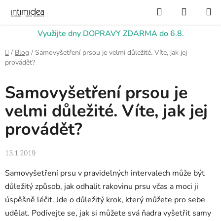
Přejít
Hledat
NÁKUP
na
KOŠÍK
obsah
Využijte dny DOPRAVY ZDARMA do 6.8.
Domů
/
Blog
/
Samovyšetření prsou je velmi důležité. Víte, jak jej
provádět?
Samovyšetření prsou je
velmi důležité. Víte, jak jej
provádět?
13.1.2019
Samovyšetření prsu v pravidelných intervalech může být
důležitý způsob, jak odhalit rakovinu prsu včas a moci ji
úspěšně léčit. Jde o důležitý krok, který můžete pro sebe
udělat. Podívejte se, jak si můžete svá ňadra vyšetřit samy