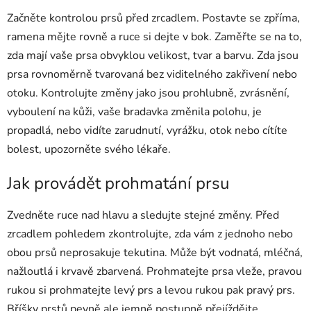
Začněte kontrolou prsů před zrcadlem. Postavte se zpříma,
ramena mějte rovně a ruce si dejte v bok. Zaměřte se na to,
zda mají vaše prsa obvyklou velikost, tvar a barvu. Zda jsou
prsa rovnoměrně tvarovaná bez viditelného zakřivení nebo
otoku. Kontrolujte změny jako jsou prohlubně, zvrásnění,
vyboulení na kůži, vaše bradavka změnila polohu, je
propadlá, nebo vidíte zarudnutí, vyrážku, otok nebo cítíte
bolest, upozorněte svého lékaře.
Jak provádět prohmatání prsu
Zvedněte ruce nad hlavu a sledujte stejné změny. Před
zrcadlem pohledem zkontrolujte, zda vám z jednoho nebo
obou prsů neprosakuje tekutina. Může být vodnatá, mléčná,
nažloutlá i krvavě zbarvená. Prohmatejte prsa vleže, pravou
rukou si prohmatejte levý prs a levou rukou pak pravý prs.
Bříšky prstů pevně ale jemně postupně přejíždějte