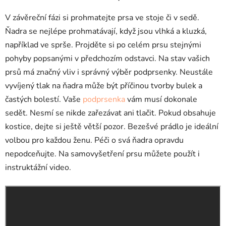
V závěreční fázi si prohmatejte prsa ve stoje či v sedě.
Ňadra se nejlépe prohmatávají, když jsou vlhká a kluzká,
například ve sprše. Projděte si po celém prsu stejnými
pohyby popsanými v předchozím odstavci. Na stav vašich
prsů má značný vliv i správný výběr podprsenky. Neustále
vyvíjený tlak na ňadra může být příčinou tvorby bulek a
častých bolestí. Vaše
podprsenka
vám musí dokonale
sedět. Nesmí se nikde zařezávat ani tlačit. Pokud obsahuje
kostice, dejte si ještě větší pozor. Bezešvé prádlo je ideální
volbou pro každou ženu. Péči o svá ňadra opravdu
nepodceňujte. Na samovyšetření prsu můžete použít i
instruktážní video
.