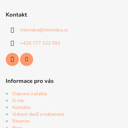
Z
á
Kontakt
p
a
intimidea
@
intimidea.cz
t
í
+420 777 122 091
Informace pro vás
Doprava a platba
O nás
Kontakty
Vrácení zboží a reklamace
Recenze