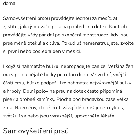
doma.
Samovyšetření prsou provádějte jednou za měsíc, ať
zjistíte, jaká jsou vaše prsa na pohled i na dotek. Kontrolu
provádějte vždy pár dní po skončení menstruace, kdy jsou
prsa méně oteklá a citlivá. Pokud už nemenstruujete, zvolte
si první nebo poslední den v měsíci.
I když si nahmatáte bulku, nepropadejte panice. Většina žen
má v prsou nějaké bulky po celou dobu. Ve vrchní, vnější
části prsu, blízko podpaží, lze nahmatat nejvýraznější bulky
a hrboly. Dolní polovina prsu na dotek často připomíná
písek a drobné kamínky. Plocha pod bradavkou zase velká
zrna. Na změny, které přetrvávají déle než jeden cyklus,
zvětšují se nebo jsou výraznější, upozorněte lékaře.
Samovyšetření prsů