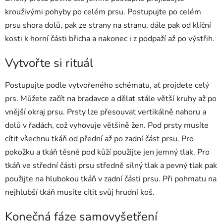
krouživými pohyby po celém prsu. Postupujte po celém
prsu shora dolů, pak ze strany na stranu, dále pak od klíční
kosti k horní části břicha a nakonec i z podpaží až po výstřih.
Vytvořte si rituál
Postupujte podle vytvořeného schématu, ať projdete celý
prs. Můžete začít na bradavce a dělat stále větší kruhy až po
vnější okraj prsu. Prsty lze přesouvat vertikálně nahoru a
dolů v řadách, což vyhovuje většině žen. Pod prsty musíte
cítit všechnu tkáň od přední až po zadní část prsu. Pro
pokožku a tkáň těsně pod kůží použijte jen jemný tlak. Pro
tkáň ve střední části prsu středně silný tlak a pevný tlak pak
použijte na hlubokou tkáň v zadní části prsu. Při pohmatu na
nejhlubší tkáň musíte cítit svůj hrudní koš.
Konečná fáze samovyšetření