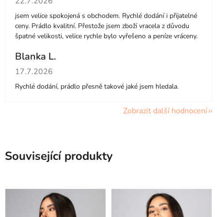
22.7.2026
jsem velice spokojená s obchodem. Rychlé dodání i přijatelné
ceny. Prádlo kvalitní. Přestože jsem zboží vracela z důvodu
špatné velikosti, velice rychle bylo vyřešeno a peníze vráceny.
Blanka L.
Hodnocení obchodu je 5 z 5 hvězdiček.
17.7.2026
Rychlé dodání, prádlo přesně takové jaké jsem hledala.
Zobrazit další hodnocení
Související produkty