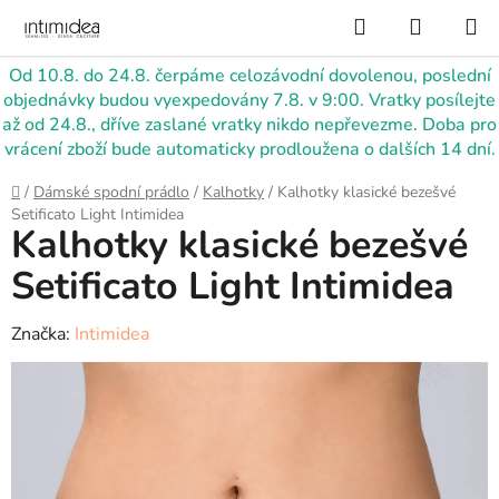
Přejít
Hledat
NÁKUP
na
KOŠÍK
obsah
Od 10.8. do 24.8. čerpáme celozávodní dovolenou, poslední
objednávky budou vyexpedovány 7.8. v 9:00. Vratky posílejte
až od 24.8., dříve zaslané vratky nikdo nepřevezme. Doba pro
vrácení zboží bude automaticky prodloužena o dalších 14 dní.
Domů
/
Dámské spodní prádlo
/
Kalhotky
/
Kalhotky klasické bezešvé
Setificato Light Intimidea
Kalhotky klasické bezešvé
Setificato Light Intimidea
Značka:
Intimidea