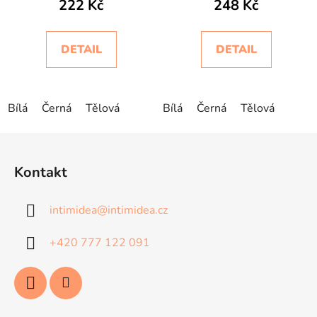
222 Kč
248 Kč
Intimidea
DETAIL
DETAIL
Bílá
Černá
Tělová
Bílá
Černá
Tělová
Z
á
Kontakt
p
a
intimidea
@
intimidea.cz
t
í
+420 777 122 091