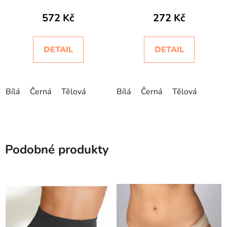
Silhouette Jacquard
572 Kč
272 Kč
Intimidea
DETAIL
DETAIL
Bílá
Černá
Tělová
Bílá
Černá
Tělová
Podobné produkty