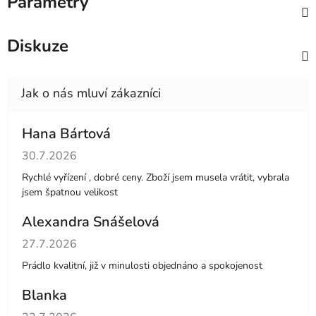
Parametry
Diskuze
Hana Bártová
Hodnocení obchodu je 4 z 5 hvězdiček.
30.7.2026
Rychlé vyřízení , dobré ceny. Zboží jsem musela vrátit, vybrala
jsem špatnou velikost
Alexandra Snášelová
Hodnocení obchodu je 5 z 5 hvězdiček.
27.7.2026
Prádlo kvalitní, již v minulosti objednáno a spokojenost
Blanka
Hodnocení obchodu je 5 z 5 hvězdiček.