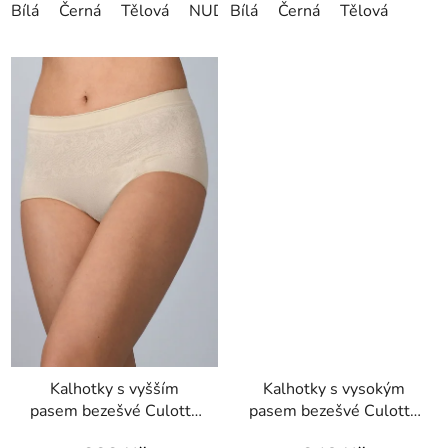
Bílá
Černá
Tělová
NUDE
Bílá
Černá
Tělová
Kalhotky s vyšším
Kalhotky s vysokým
pasem bezešvé Culotte
pasem bezešvé Culotte
Setificato Light
maxxi Intimidea