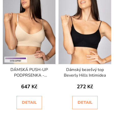
DÁMSKÁ PUSH-UP
Dámský bezešvý top
PODPRSENKA -
Beverly Hills Intimidea
BODYEFFECT EXTRA-
647 Kč
272 Kč
SUPPORT
DETAIL
DETAIL