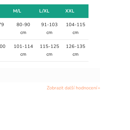
M/L
L/XL
XXL
79
80-90
91-103
104-115
m
cm
cm
cm
00
101-114
115-125
126-135
m
cm
cm
cm
Zobrazit další hodnocení