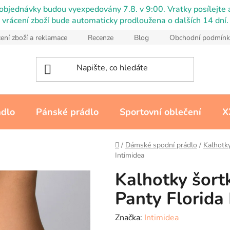
objednávky budou vyexpedovány 7.8. v 9:00. Vratky posílejte a
vrácení zboží bude automaticky prodloužena o dalších 14 dní.
ení zboží a reklamace
Recenze
Blog
Obchodní podmínk
ádlo
Pánské prádlo
Sportovní oblečení
X
Domů
/
Dámské spodní prádlo
/
Kalhotk
Intimidea
Kalhotky šort
Panty Florida
Značka:
Intimidea