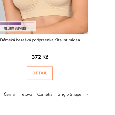
Dámská bezešvá podprsenka Kita Intimidea
372 Kč
DETAIL
Černá
Tělová
Camelia
Grigio Shape
Rose Gold
Ec