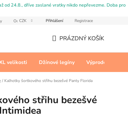
ž od 24.8., dříve zaslané vratky nikdo nepřevezme. Doba pro
CZK
Přihlášení
Registrace
y
Ochrana osobních údajů
Reklamační řád
Cookies
PRÁZDNÝ KOŠÍK
NÁKUPNÍ
KOŠÍK
XL velikosti
Džínové legíny
Výprodej
Kon
y
/
Kalhotky šortkového střihu bezešvé Panty Florida
kového střihu bezešvé
 Intimidea