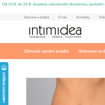
Přejít
Od 10.8. do 24.8. čerpáme celozávodní dovolenou, poslední 
na
obsah
Doprava a platba
O nás
Kontakty
Vrác
Dámské spodní prádlo
Stahovací pr