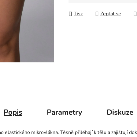
Měrná cena:
Tisk
Zeptat se
Popis
Parametry
Diskuze
lastického mikrovlákna. Těsně přiléhají k tělu a zajišťují do