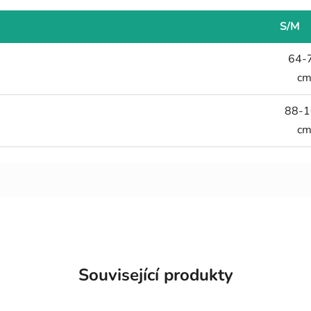
S/M
64-
c
88-1
c
Související produkty