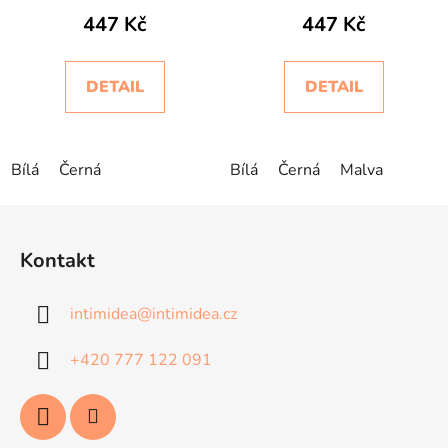
Intimidea
Intimidea
447 Kč
447 Kč
DETAIL
DETAIL
Bílá
Černá
Bílá
Černá
Malva
Z
á
Kontakt
p
a
intimidea
@
intimidea.cz
t
í
+420 777 122 091