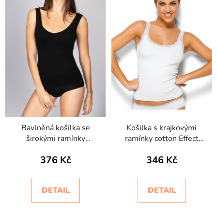
Bavlněná košilka se
Košilka s krajkovými
širokými ramínky
ramínky cotton Effect
Cotone Basic Intimidea
Intimidea
376 Kč
346 Kč
DETAIL
DETAIL