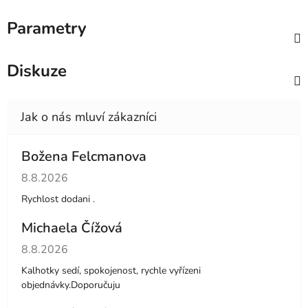
Parametry
Diskuze
Božena Felcmanova
Hodnocení obchodu je 5 z 5 hvězdiček.
8.8.2026
Rychlost dodani .
Michaela Čížová
Hodnocení obchodu je 5 z 5 hvězdiček.
8.8.2026
Kalhotky sedí, spokojenost, rychle vyřízeni
objednávky.Doporučuju