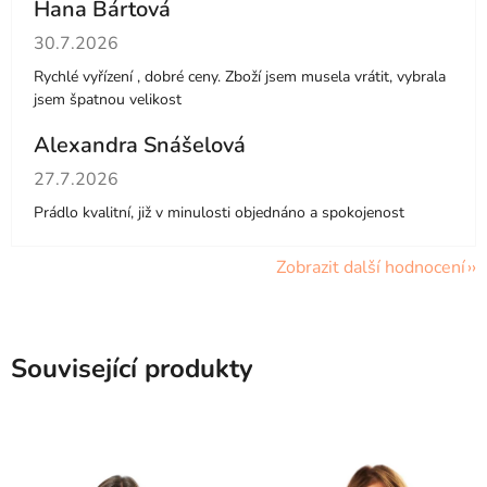
Hana Bártová
Hodnocení obchodu je 4 z 5 hvězdiček.
30.7.2026
Rychlé vyřízení , dobré ceny. Zboží jsem musela vrátit, vybrala
jsem špatnou velikost
Alexandra Snášelová
Hodnocení obchodu je 5 z 5 hvězdiček.
27.7.2026
Prádlo kvalitní, již v minulosti objednáno a spokojenost
Zobrazit další hodnocení
Související produkty