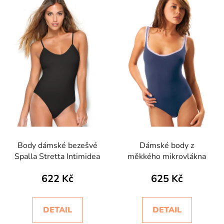
Body dámské bezešvé
Dámské body z
Spalla Stretta Intimidea
měkkého mikrovlákna
622 Kč
625 Kč
DETAIL
DETAIL