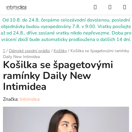
Přejít
Hledat
NÁKUP
na
KOŠÍK
obsah
Od 10.8. do 24.8. čerpáme celozávodní dovolenou, poslední
objednávky budou vyexpedovány 7.8. v 9:00. Vratky posílejte
až od 24.8., dříve zaslané vratky nikdo nepřevezme. Doba pro
vrácení zboží bude automaticky prodloužena o dalších 14 dní.
Domů
/
Dámské spodní prádlo
/
Košilky
/
Košilka se špagetovými ramínky
Daily New Intimidea
Košilka se špagetovými
ramínky Daily New
Intimidea
Značka:
Intimidea