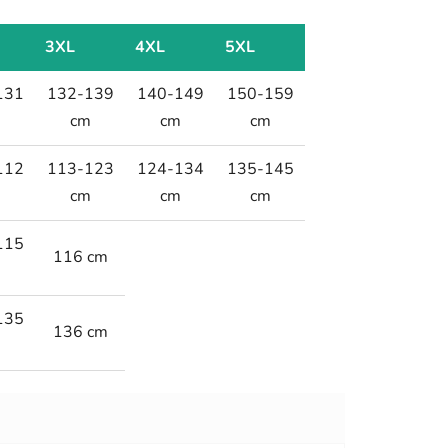
3XL
4XL
5XL
131
132-139
140-149
150-159
m
cm
cm
cm
112
113-123
124-134
135-145
m
cm
cm
cm
115
116 cm
m
135
136 cm
m