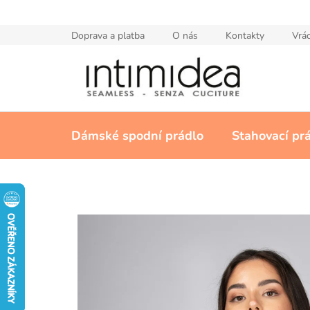
Přejít
na
Doprava a platba
O nás
Kontakty
Vrác
obsah
Dámské spodní prádlo
Stahovací pr