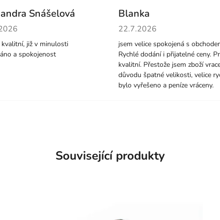
andra Snášelová
Blanka
cení obchodu je 5 z 5 hvězdiček.
Hodnocení obchodu je 5 z 5 
.2026
22.7.2026
kvalitní, již v minulosti
jsem velice spokojená s obchode
áno a spokojenost
Rychlé dodání i přijatelné ceny. P
kvalitní. Přestože jsem zboží vrace
důvodu špatné velikosti, velice ry
bylo vyřešeno a peníze vráceny.
Související produkty