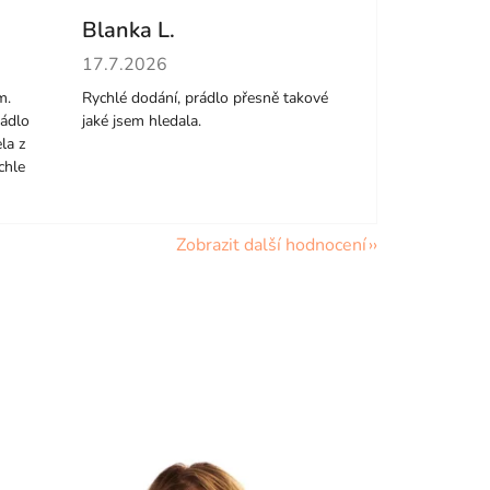
Blanka L.
hvězdiček.
Hodnocení obchodu je 5 z 5 hvězdiček.
17.7.2026
m.
Rychlé dodání, prádlo přesně takové
rádlo
jaké jsem hledala.
la z
chle
Zobrazit další hodnocení