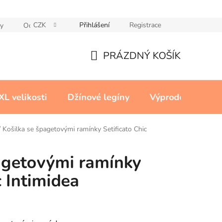
CZK
Přihlášení
Registrace
y
Ochrana osobních údajů
Reklamační řád
Cookies
PRÁZDNÝ KOŠÍK
NÁKUPNÍ
KOŠÍK
XL velikosti
Džínové legíny
Výprodej
Kon
/
Košilka se špagetovými ramínky Setificato Chic
agetovými ramínky
c Intimidea