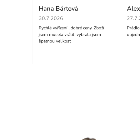
Hana Bártová
Alex
Hodnocení obchodu je 4 z 5 hvězdiček.
Hodno
30.7.2026
27.7
Rychlé vyřízení , dobré ceny. Zboží
Prádlo 
jsem musela vrátit, vybrala jsem
objedn
špatnou velikost