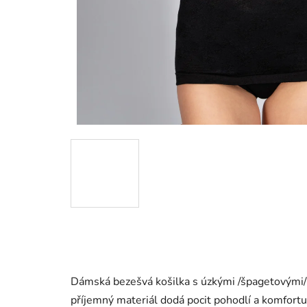
Dámská bezešvá košilka s úzkými /špagetovými/
příjemný materiál dodá pocit pohodlí a komfortu