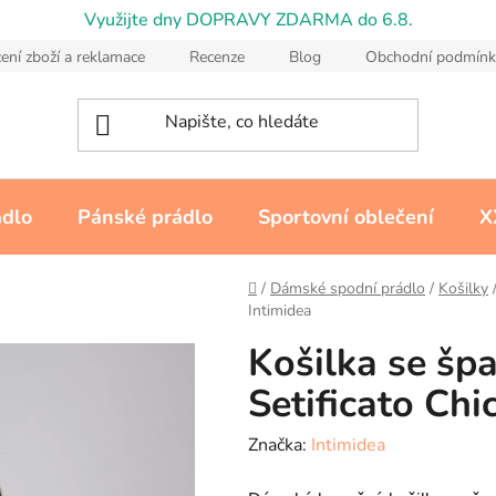
Využijte dny DOPRAVY ZDARMA do 6.8.
ení zboží a reklamace
Recenze
Blog
Obchodní podmínk
ádlo
Pánské prádlo
Sportovní oblečení
X
Domů
/
Dámské spodní prádlo
/
Košilky
Intimidea
Košilka se šp
Setificato Chi
Značka:
Intimidea