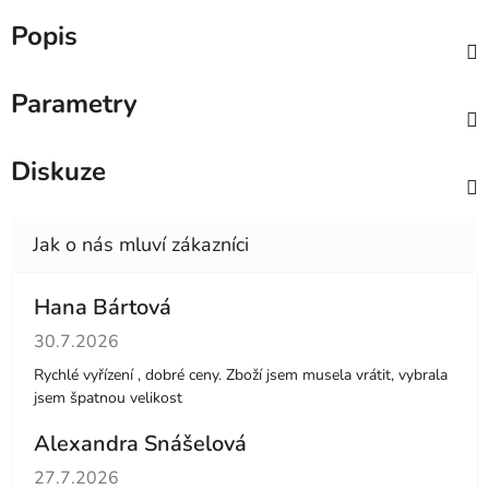
Popis
Parametry
Diskuze
Hana Bártová
Hodnocení obchodu je 4 z 5 hvězdiček.
30.7.2026
Rychlé vyřízení , dobré ceny. Zboží jsem musela vrátit, vybrala
jsem špatnou velikost
Alexandra Snášelová
Hodnocení obchodu je 5 z 5 hvězdiček.
27.7.2026