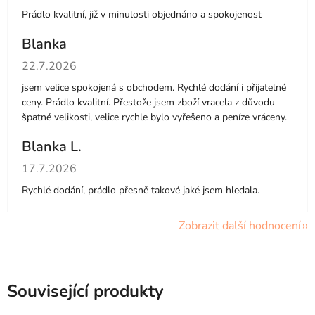
Prádlo kvalitní, již v minulosti objednáno a spokojenost
Blanka
Hodnocení obchodu je 5 z 5 hvězdiček.
22.7.2026
jsem velice spokojená s obchodem. Rychlé dodání i přijatelné
ceny. Prádlo kvalitní. Přestože jsem zboží vracela z důvodu
špatné velikosti, velice rychle bylo vyřešeno a peníze vráceny.
Blanka L.
Hodnocení obchodu je 5 z 5 hvězdiček.
17.7.2026
Rychlé dodání, prádlo přesně takové jaké jsem hledala.
Zobrazit další hodnocení
Související produkty