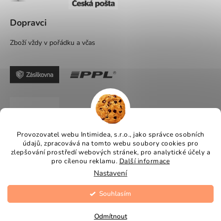
Dopravci
Zboží vždy v pořádku a včas
Provozovatel webu Intimidea, s.r.o., jako správce osobních
údajů, zpracovává na tomto webu soubory cookies pro
zlepšování prostředí webových stránek, pro analytické účely a
pro cílenou reklamu.
Další informace
Nastavení
Souhlasím
Vytvořil Shoptet
Copyright 2026
Intimidea
. Všechna práva vyhrazena.
Odmítnout