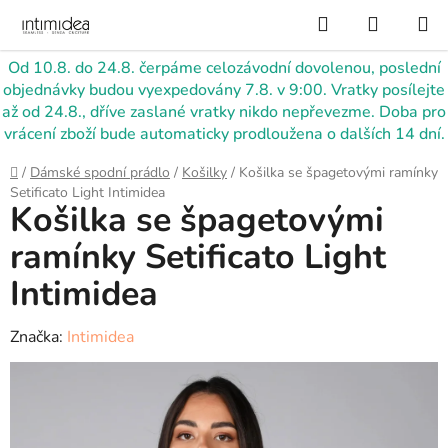
Přejít
Hledat
NÁKUP
na
KOŠÍK
obsah
Od 10.8. do 24.8. čerpáme celozávodní dovolenou, poslední
objednávky budou vyexpedovány 7.8. v 9:00. Vratky posílejte
až od 24.8., dříve zaslané vratky nikdo nepřevezme. Doba pro
vrácení zboží bude automaticky prodloužena o dalších 14 dní.
Domů
/
Dámské spodní prádlo
/
Košilky
/
Košilka se špagetovými ramínky
Setificato Light Intimidea
Košilka se špagetovými
ramínky Setificato Light
Intimidea
Značka:
Intimidea