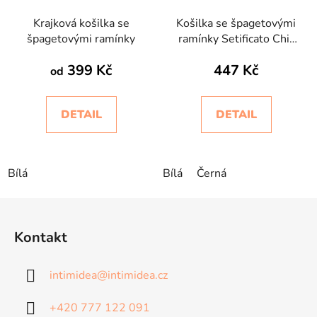
Krajková košilka se
Košilka se špagetovými
špagetovými ramínky
ramínky Setificato Chic
Intimidea
399 Kč
447 Kč
od
DETAIL
DETAIL
Bílá
Bílá
Černá
Z
á
Kontakt
p
a
intimidea
@
intimidea.cz
t
í
+420 777 122 091