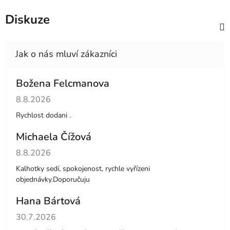
Diskuze
Božena Felcmanova
Hodnocení obchodu je 5 z 5 hvězdiček.
8.8.2026
Rychlost dodani .
Michaela Čížová
Hodnocení obchodu je 5 z 5 hvězdiček.
8.8.2026
Kalhotky sedí, spokojenost, rychle vyřízeni
objednávky.Doporučuju
Hana Bártová
Hodnocení obchodu je 4 z 5 hvězdiček.
30.7.2026