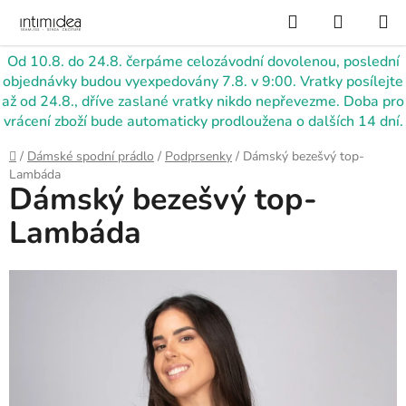
Přejít
Hledat
NÁKUP
na
KOŠÍK
obsah
Od 10.8. do 24.8. čerpáme celozávodní dovolenou, poslední
objednávky budou vyexpedovány 7.8. v 9:00. Vratky posílejte
až od 24.8., dříve zaslané vratky nikdo nepřevezme. Doba pro
vrácení zboží bude automaticky prodloužena o dalších 14 dní.
Domů
/
Dámské spodní prádlo
/
Podprsenky
/
Dámský bezešvý top-
Lambáda
Dámský bezešvý top-
Lambáda