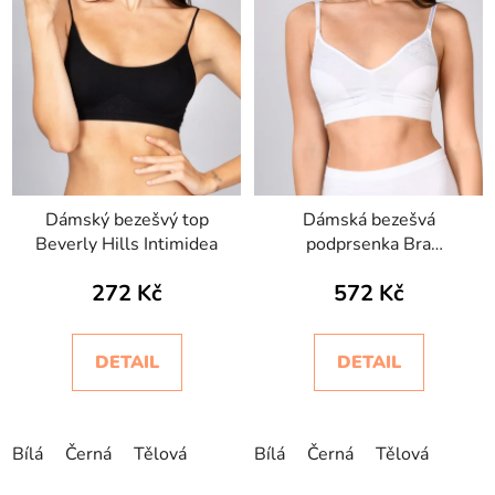
Dámský bezešvý top
Dámská bezešvá
Beverly Hills Intimidea
podprsenka Bra
Silhouette Jacquard
272 Kč
572 Kč
Intimidea
DETAIL
DETAIL
Bílá
Černá
Tělová
Bílá
Černá
Tělová