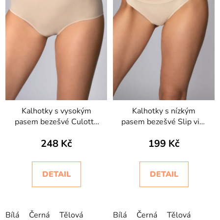
Kalhotky s vysokým
Kalhotky s nízkým
pasem bezešvé Culotte
pasem bezešvé Slip vita
maxxi Intimidea
bassa Intimidea
248 Kč
199 Kč
DETAIL
DETAIL
Bílá
Černá
Tělová
Bílá
Černá
Tělová