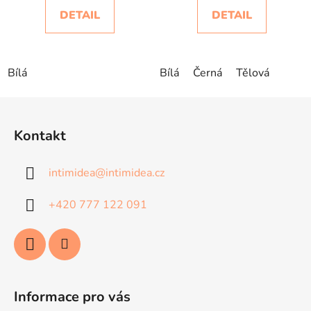
DETAIL
DETAIL
Bílá
Bílá
Černá
Tělová
Z
á
Kontakt
p
a
intimidea
@
intimidea.cz
t
í
+420 777 122 091
Informace pro vás