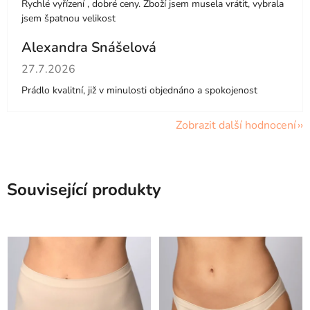
Rychlé vyřízení , dobré ceny. Zboží jsem musela vrátit, vybrala
jsem špatnou velikost
Alexandra Snášelová
Hodnocení obchodu je 5 z 5 hvězdiček.
27.7.2026
Prádlo kvalitní, již v minulosti objednáno a spokojenost
Zobrazit další hodnocení
Související produkty