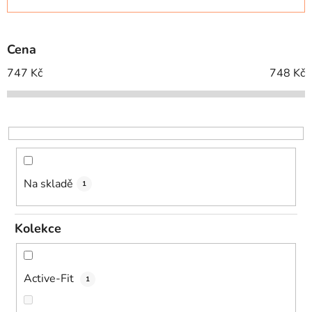
n
í
p
Cena
r
o
747
Kč
748
Kč
d
u
k
t
ů
Na skladě
1
Kolekce
Active-Fit
1