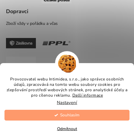
Dopravci
Zboží vždy v pořádku a včas
Provozovatel webu Intimidea, s.r.o., jako správce osobních
údajů, zpracovává na tomto webu soubory cookies pro
zlepšování prostředí webových stránek, pro analytické účely a
pro cílenou reklamu.
Další informace
Nastavení
Souhlasím
Vytvořil Shoptet
Copyright 2026
Intimidea
. Všechna práva vyhrazena.
Odmítnout
Upravit nastavení cookies