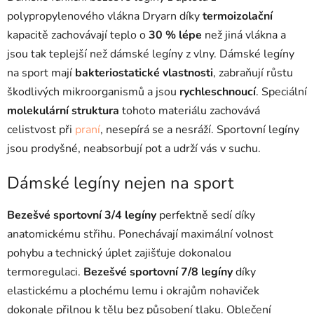
v
ý
polypropylenového vlákna Dryarn díky
termoizolační
p
kapacitě zachovávají teplo o
30 % lépe
než jiná vlákna a
i
jsou tak teplejší než dámské legíny z vlny. Dámské legíny
s
na sport mají
bakteriostatické vlastnosti
, zabraňují růstu
u
škodlivých mikroorganismů a jsou
rychleschnoucí
. Speciální
molekulární struktura
tohoto materiálu zachovává
celistvost při
praní
, nesepírá se a nesráží. Sportovní legíny
jsou prodyšné, neabsorbují pot a udrží vás v suchu.
Dámské legíny nejen na sport
Bezešvé sportovní 3/4 legíny
perfektně sedí díky
anatomickému střihu. Ponechávají maximální volnost
pohybu a technický úplet zajišťuje dokonalou
termoregulaci.
Bezešvé sportovní 7/8 legíny
díky
elastickému a plochému lemu i okrajům nohaviček
dokonale přilnou k tělu bez působení tlaku. Oblečení