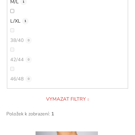
M/L
1
L/XL
1
38/40
0
42/44
0
46/48
0
VYMAZAT FILTRY
Položek k zobrazení:
1
V