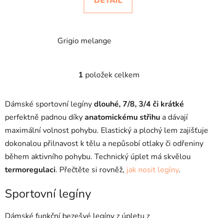
DETAIL
Grigio melange
1
položek celkem
O
v
l
Dámské sportovní legíny
dlouhé, 7/8, 3/4 či krátké
á
perfektně padnou díky
anatomickému střihu
a dávají
d
maximální volnost pohybu. Elastický a plochý lem zajišťuje
a
c
dokonalou přilnavost k tělu a nepůsobí otlaky či odřeniny
í
během aktivního pohybu. Technický úplet má skvělou
p
termoregulaci
. Přečtěte si rovněž,
jak nosit legíny
.
r
v
Sportovní legíny
k
y
Dámské funkční bezešvé legíny z úpletu z