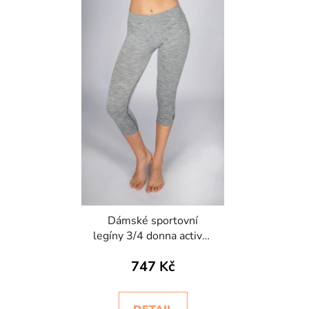
ý
p
i
s
p
r
o
d
u
k
t
ů
Dámské sportovní
legíny 3/4 donna active-
fit melange
747 Kč