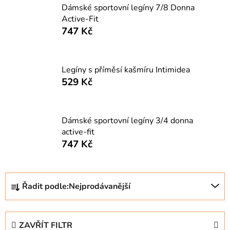
Dámské sportovní legíny 7/8 Donna
Active-Fit
747 Kč
Legíny s příměsí kašmíru Intimidea
529 Kč
Dámské sportovní legíny 3/4 donna
active-fit
747 Kč
Ř
Řadit podle:
Nejprodávanější
a
z
e
ZAVŘÍT FILTR