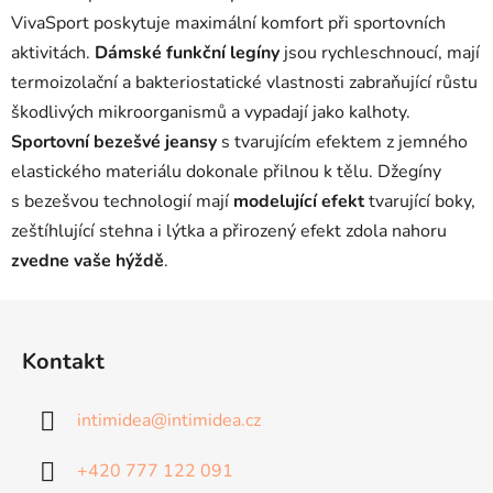
VivaSport poskytuje maximální komfort při sportovních
aktivitách.
Dámské funkční legíny
jsou rychleschnoucí, mají
termoizolační a bakteriostatické vlastnosti zabraňující růstu
škodlivých mikroorganismů a vypadají jako kalhoty.
Sportovní bezešvé jeansy
s tvarujícím efektem z jemného
elastického materiálu dokonale přilnou k tělu. Džegíny
s bezešvou technologií mají
modelující efekt
tvarující boky,
zeštíhlující stehna i lýtka a přirozený efekt zdola nahoru
zvedne vaše hýždě
.
Z
á
Kontakt
p
a
intimidea
@
intimidea.cz
t
í
+420 777 122 091