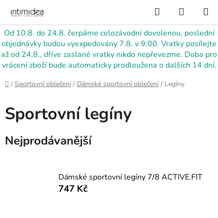
Přejít
Hledat
NÁKUP
na
KOŠÍK
obsah
Od 10.8. do 24.8. čerpáme celozávodní dovolenou, poslední
objednávky budou vyexpedovány 7.8. v 9:00. Vratky posílejte
až od 24.8., dříve zaslané vratky nikdo nepřevezme. Doba pro
vrácení zboží bude automaticky prodloužena o dalších 14 dní.
Domů
/
Sportovní oblečení
/
Dámské sportovní oblečení
/
Legíny
Sportovní legíny
Nejprodávanější
Dámské sportovní legíny 7/8 ACTIVE.FIT
747 Kč