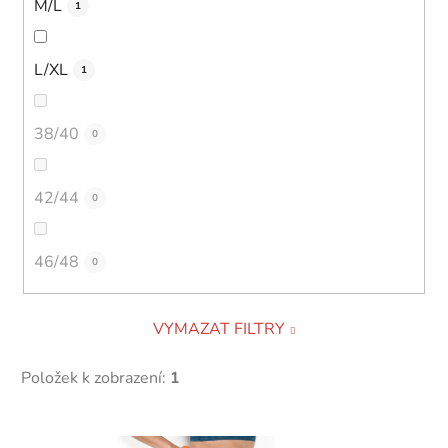
M/L
1
L/XL
1
38/40
0
42/44
0
46/48
0
VYMAZAT FILTRY
Položek k zobrazení:
1
V