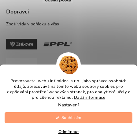
Dopravci
Zboží vždy v pořádku a včas
Provozovatel webu Intimidea, s.r.o., jako správce osobních
údajů, zpracovává na tomto webu soubory cookies pro
zlepšování prostředí webových stránek, pro analytické účely a
pro cílenou reklamu.
Další informace
Nastavení
Souhlasím
Vytvořil Shoptet
Copyright 2026
Intimidea
. Všechna práva vyhrazena.
Odmítnout
Upravit nastavení cookies