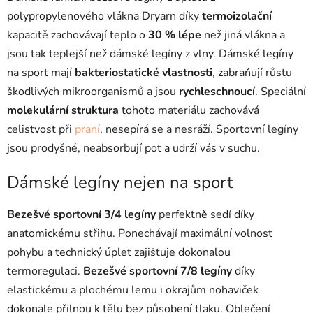
v
ý
polypropylenového vlákna Dryarn díky
termoizolační
p
kapacitě zachovávají teplo o
30 % lépe
než jiná vlákna a
i
jsou tak teplejší než dámské legíny z vlny. Dámské legíny
s
na sport mají
bakteriostatické vlastnosti
, zabraňují růstu
u
škodlivých mikroorganismů a jsou
rychleschnoucí
. Speciální
molekulární struktura
tohoto materiálu zachovává
celistvost při
praní
, nesepírá se a nesráží. Sportovní legíny
jsou prodyšné, neabsorbují pot a udrží vás v suchu.
Dámské legíny nejen na sport
Bezešvé sportovní 3/4 legíny
perfektně sedí díky
anatomickému střihu. Ponechávají maximální volnost
pohybu a technický úplet zajišťuje dokonalou
termoregulaci.
Bezešvé sportovní 7/8 legíny
díky
elastickému a plochému lemu i okrajům nohaviček
dokonale přilnou k tělu bez působení tlaku. Oblečení