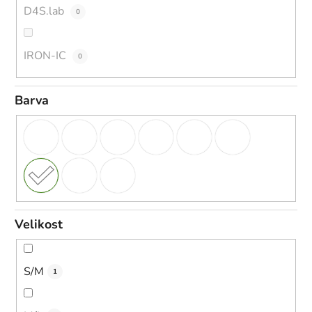
D4S.lab
0
IRON-IC
0
Barva
Velikost
S/M
1