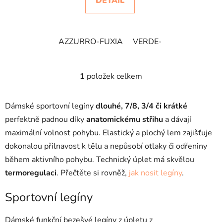
DETAIL
AZZURRO-FUXIA
VERDE-BLUE
1
položek celkem
O
v
l
Dámské sportovní legíny
dlouhé, 7/8, 3/4 či krátké
á
perfektně padnou díky
anatomickému střihu
a dávají
d
maximální volnost pohybu. Elastický a plochý lem zajišťuje
a
c
dokonalou přilnavost k tělu a nepůsobí otlaky či odřeniny
í
během aktivního pohybu. Technický úplet má skvělou
p
termoregulaci
. Přečtěte si rovněž,
jak nosit legíny
.
r
v
Sportovní legíny
k
y
Dámské funkční bezešvé legíny z úpletu z