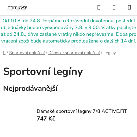
Přejít
Hledat
NÁKUP
na
KOŠÍK
obsah
Od 10.8. do 24.8. čerpáme celozávodní dovolenou, poslední
objednávky budou vyexpedovány 7.8. v 9:00. Vratky posílejte
až od 24.8., dříve zaslané vratky nikdo nepřevezme. Doba pro
vrácení zboží bude automaticky prodloužena o dalších 14 dní.
Domů
/
Sportovní oblečení
/
Dámské sportovní oblečení
/
Legíny
Sportovní legíny
Nejprodávanější
Dámské sportovní legíny 7/8 ACTIVE.FIT
747 Kč