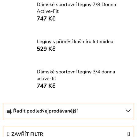
Dámské sportovní legíny 7/8 Donna
Active-Fit
747 Kč
Legíny s příměsí kašmíru Intimidea
529 Kč
Dámské sportovní legíny 3/4 donna
active-fit
747 Kč
Ř
Řadit podle:
Nejprodávanější
a
z
e
ZAVŘÍT FILTR