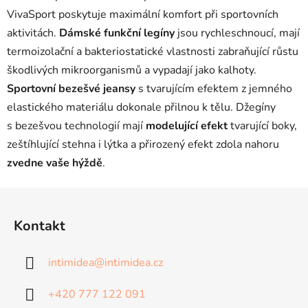
VivaSport poskytuje maximální komfort při sportovních
aktivitách.
Dámské funkční legíny
jsou rychleschnoucí, mají
termoizolační a bakteriostatické vlastnosti zabraňující růstu
škodlivých mikroorganismů a vypadají jako kalhoty.
Sportovní bezešvé jeansy
s tvarujícím efektem z jemného
elastického materiálu dokonale přilnou k tělu. Džegíny
s bezešvou technologií mají
modelující efekt
tvarující boky,
zeštíhlující stehna i lýtka a přirozený efekt zdola nahoru
zvedne vaše hýždě
.
Z
á
Kontakt
p
a
intimidea
@
intimidea.cz
t
í
+420 777 122 091