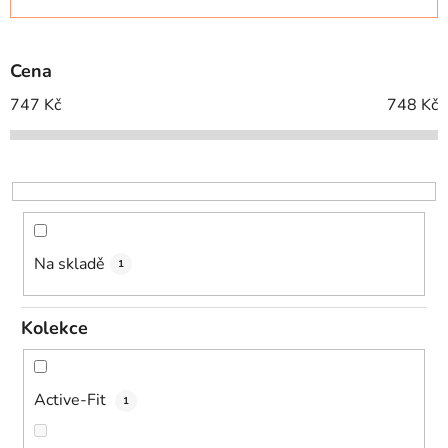
n
í
p
Cena
r
o
747
Kč
748
Kč
d
u
k
t
ů
Na skladě
1
Kolekce
Active-Fit
1