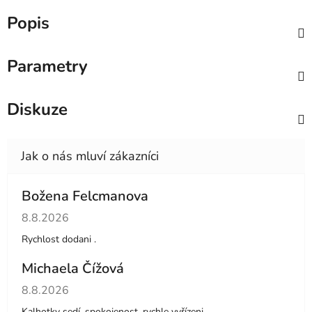
Popis
Parametry
Diskuze
Božena Felcmanova
Hodnocení obchodu je 5 z 5 hvězdiček.
8.8.2026
Rychlost dodani .
Michaela Čížová
Hodnocení obchodu je 5 z 5 hvězdiček.
8.8.2026
Kalhotky sedí, spokojenost, rychle vyřízeni