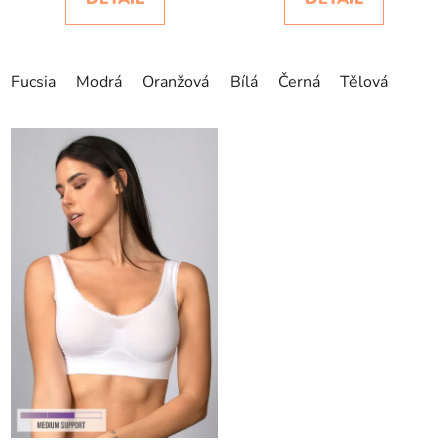
Fucsia
Modrá
Oranžová
Hořčicově žlutá
Bílá
Černá
Tělová
Zelená-Ver