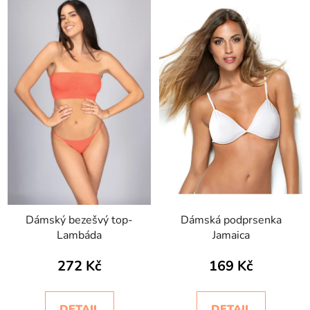
Dámský bezešvý top-
Dámská podprsenka
Lambáda
Jamaica
272 Kč
169 Kč
DETAIL
DETAIL