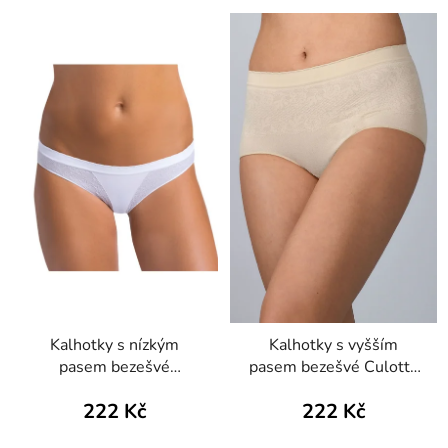
Kalhotky s nízkým
Kalhotky s vyšším
pasem bezešvé
pasem bezešvé Culotte
Setificato Daily
Setificato Light
222 Kč
222 Kč
Intimidea
Intimidea