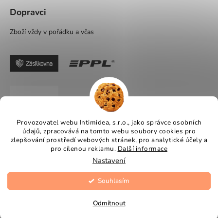
Dopravci
Zboží vždy v pořádku a včas
Provozovatel webu Intimidea, s.r.o., jako správce osobních
údajů, zpracovává na tomto webu soubory cookies pro
zlepšování prostředí webových stránek, pro analytické účely a
pro cílenou reklamu.
Další informace
Nastavení
Souhlasím
Vytvořil Shoptet
Copyright 2026
Intimidea
. Všechna práva vyhrazena.
Odmítnout
Upravit nastavení cookies