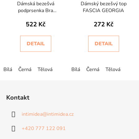
Dámská bezešvá
Dámský bezešvý top
podprsenka Bra
FASCIA GEORGIA
Silhouette Pizzo
522 Kč
272 Kč
Intimidea
DETAIL
DETAIL
Bílá
Černá
Tělová
Bílá
Černá
Tělová
Z
á
Kontakt
p
a
intimidea
@
intimidea.cz
t
í
+420 777 122 091