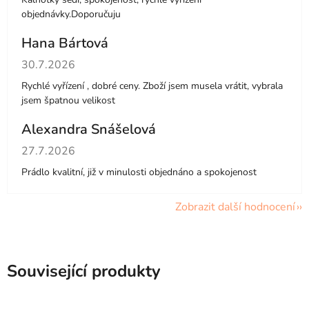
objednávky.Doporučuju
Hana Bártová
Hodnocení obchodu je 4 z 5 hvězdiček.
30.7.2026
Rychlé vyřízení , dobré ceny. Zboží jsem musela vrátit, vybrala
jsem špatnou velikost
Alexandra Snášelová
Hodnocení obchodu je 5 z 5 hvězdiček.
27.7.2026
Prádlo kvalitní, již v minulosti objednáno a spokojenost
Zobrazit další hodnocení
Související produkty