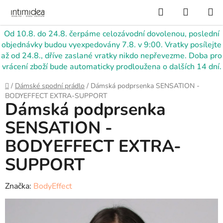
Přejít
Hledat
NÁKUP
na
KOŠÍK
obsah
Od 10.8. do 24.8. čerpáme celozávodní dovolenou, poslední
objednávky budou vyexpedovány 7.8. v 9:00. Vratky posílejte
až od 24.8., dříve zaslané vratky nikdo nepřevezme. Doba pro
vrácení zboží bude automaticky prodloužena o dalších 14 dní.
Domů
/
Dámské spodní prádlo
/
Dámská podprsenka SENSATION -
BODYEFFECT EXTRA-SUPPORT
Dámská podprsenka
SENSATION -
BODYEFFECT EXTRA-
SUPPORT
Značka:
BodyEffect