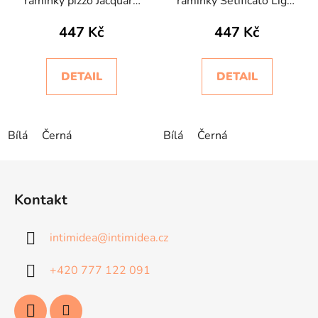
ramínky pizzo Jacquard
ramínky Setificato Light
Intimidea
Intimidea
447 Kč
447 Kč
DETAIL
DETAIL
Bílá
Černá
Bílá
Černá
Z
á
Kontakt
p
a
intimidea
@
intimidea.cz
t
í
+420 777 122 091