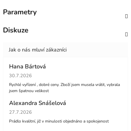
Parametry
Diskuze
Hana Bártová
Hodnocení obchodu je 4 z 5 hvězdiček.
30.7.2026
Rychlé vyřízení , dobré ceny. Zboží jsem musela vrátit, vybrala
jsem špatnou velikost
Alexandra Snášelová
Hodnocení obchodu je 5 z 5 hvězdiček.
27.7.2026
Prádlo kvalitní, již v minulosti objednáno a spokojenost