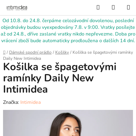
Přejít
Hledat
NÁKUP
na
KOŠÍK
obsah
Od 10.8. do 24.8. čerpáme celozávodní dovolenou, poslední
objednávky budou vyexpedovány 7.8. v 9:00. Vratky posílejte
až od 24.8., dříve zaslané vratky nikdo nepřevezme. Doba pro
vrácení zboží bude automaticky prodloužena o dalších 14 dní.
Domů
/
Dámské spodní prádlo
/
Košilky
/
Košilka se špagetovými ramínky
Daily New Intimidea
Košilka se špagetovými
ramínky Daily New
Intimidea
Značka:
Intimidea