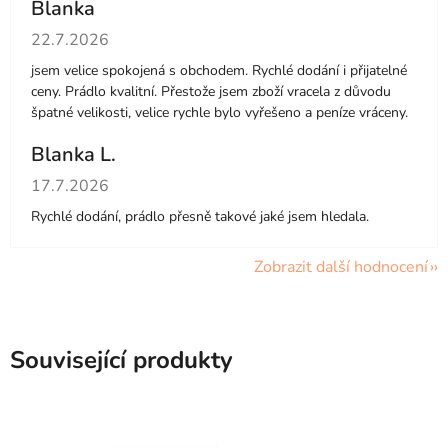
Blanka
Hodnocení obchodu je 5 z 5 hvězdiček.
22.7.2026
jsem velice spokojená s obchodem. Rychlé dodání i přijatelné
ceny. Prádlo kvalitní. Přestože jsem zboží vracela z důvodu
špatné velikosti, velice rychle bylo vyřešeno a peníze vráceny.
Blanka L.
Hodnocení obchodu je 5 z 5 hvězdiček.
17.7.2026
Rychlé dodání, prádlo přesně takové jaké jsem hledala.
Zobrazit další hodnocení
Související produkty