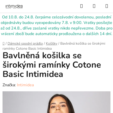
Přejít
Hledat
NÁKUP
na
KOŠÍK
obsah
Od 10.8. do 24.8. čerpáme celozávodní dovolenou, poslední
objednávky budou vyexpedovány 7.8. v 9:00. Vratky posílejte
až od 24.8., dříve zaslané vratky nikdo nepřevezme. Doba pro
vrácení zboží bude automaticky prodloužena o dalších 14 dní.
Domů
/
Dámské spodní prádlo
/
Košilky
/
Bavlněná košilka se širokými
ramínky Cotone Basic Intimidea
Bavlněná košilka se
širokými ramínky Cotone
Basic Intimidea
Značka:
Intimidea