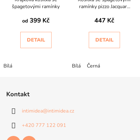
špagetovými ramínky
ramínky pizzo Jacquard
Intimidea
399 Kč
447 Kč
od
DETAIL
DETAIL
Bílá
Bílá
Černá
Z
á
Kontakt
p
a
intimidea
@
intimidea.cz
t
í
+420 777 122 091