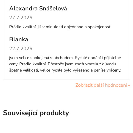
Alexandra Snášelová
Hodnocení obchodu je 5 z 5 hvězdiček.
27.7.2026
Prádlo kvalitní, již v minulosti objednáno a spokojenost
Blanka
Hodnocení obchodu je 5 z 5 hvězdiček.
22.7.2026
jsem velice spokojená s obchodem. Rychlé dodání i přijatelné
ceny. Prádlo kvalitní. Přestože jsem zboží vracela z důvodu
špatné velikosti, velice rychle bylo vyřešeno a peníze vráceny.
Zobrazit další hodnocení
Související produkty