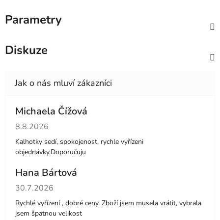
Parametry
Diskuze
Michaela Čížová
Hodnocení obchodu je 5 z 5 hvězdiček.
8.8.2026
Kalhotky sedí, spokojenost, rychle vyřízeni
objednávky.Doporučuju
Hana Bártová
Hodnocení obchodu je 4 z 5 hvězdiček.
30.7.2026
Rychlé vyřízení , dobré ceny. Zboží jsem musela vrátit, vybrala
jsem špatnou velikost