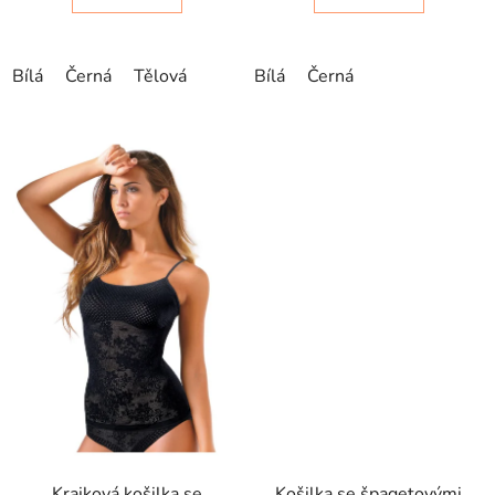
Bílá
Černá
Tělová
Bílá
Černá
Krajková košilka se
Košilka se špagetovými