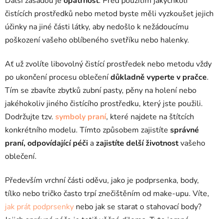
Další zásadou je
opatrnost
. Před použitím jakýchkoli
čistících prostředků nebo metod byste měli vyzkoušet jejich
účinky na jiné části látky, aby nedošlo k nežádoucímu
poškození vašeho oblíbeného svetříku nebo halenky.
Ať už zvolíte libovolný čistící prostředek nebo metodu vždy
po ukončení procesu oblečení
důkladně vyperte v pračce
.
Tím se zbavíte zbytků zubní pasty, pěny na holení nebo
jakéhokoliv jiného čistícího prostředku, který jste použili.
Dodržujte tzv.
symboly praní
, které najdete na štítcích
konkrétního modelu. Tímto způsobem zajistíte
správné
praní, odpovídající péči
a
zajistíte delší životnost
vašeho
oblečení.
Především vrchní části oděvu, jako je podprsenka, body,
tílko nebo tričko často trpí znečištěním od make-upu. Víte,
jak prát podprsenky
nebo jak se starat o stahovací body?