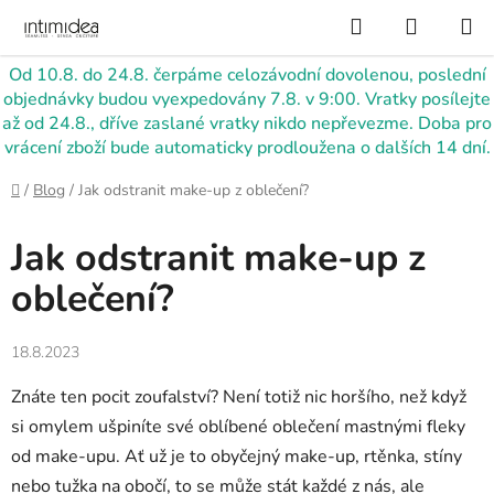
Přejít
Hledat
NÁKUP
na
KOŠÍK
obsah
Od 10.8. do 24.8. čerpáme celozávodní dovolenou, poslední
objednávky budou vyexpedovány 7.8. v 9:00. Vratky posílejte
až od 24.8., dříve zaslané vratky nikdo nepřevezme. Doba pro
vrácení zboží bude automaticky prodloužena o dalších 14 dní.
Domů
/
Blog
/
Jak odstranit make-up z oblečení?
Jak odstranit make-up z
oblečení?
18.8.2023
Znáte ten pocit zoufalství? Není totiž nic horšího, než když
si omylem ušpiníte své oblíbené oblečení mastnými fleky
od make-upu. Ať už je to obyčejný make-up, rtěnka, stíny
nebo tužka na obočí, to se může stát každé z nás, ale