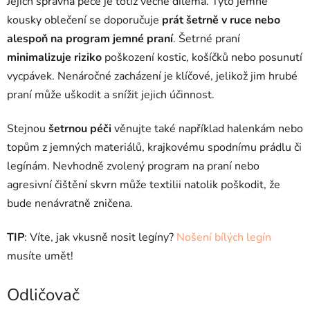
Jejich správná péče je totiž věčné dilema. Tyto jemné
kousky oblečení se doporučuje
prát šetrně v ruce nebo
alespoň na program jemné praní
. Šetrné praní
minimalizuje riziko
poškození kostic, košíčků nebo posunutí
vycpávek. Nenáročné zacházení je klíčové, jelikož jim hrubé
praní může uškodit a snížit jejich účinnost.
Stejnou
šetrnou péči
věnujte také například halenkám nebo
topům z jemných materiálů, krajkovému spodnímu prádlu či
legínám. Nevhodně zvolený program na praní nebo
agresivní čištění skvrn může textilii natolik poškodit, že
bude nenávratně zničena.
TIP
: Víte, jak vkusně nosit legíny?
Nošení bílých legín
musíte umět!
Odličovač