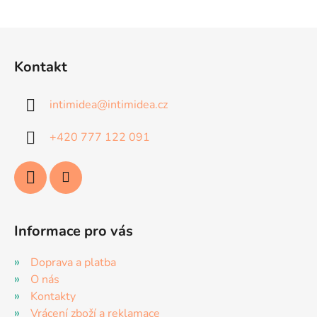
Z
á
Kontakt
p
a
intimidea
@
intimidea.cz
t
í
+420 777 122 091
Informace pro vás
Doprava a platba
O nás
Kontakty
Vrácení zboží a reklamace