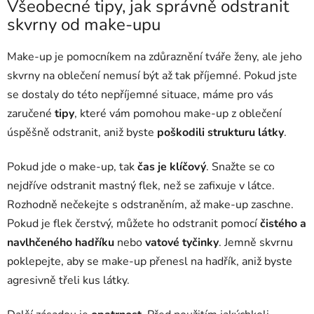
Všeobecné tipy, jak správně odstranit
skvrny od make-upu
Make-up je pomocníkem na zdůraznění tváře ženy, ale jeho
skvrny na oblečení nemusí být až tak příjemné. Pokud jste
se dostaly do této nepříjemné situace, máme pro vás
zaručené
tipy
, které vám pomohou make-up z oblečení
úspěšně odstranit, aniž byste
poškodili strukturu látky
.
Pokud jde o make-up, tak
čas je klíčový
. Snažte se co
nejdříve odstranit mastný flek, než se zafixuje v látce.
Rozhodně nečekejte s odstraněním, až make-up zaschne.
Pokud je flek čerstvý, můžete ho odstranit pomocí
čistého a
navlhčeného hadříku
nebo
vatové tyčinky
. Jemně skvrnu
poklepejte, aby se make-up přenesl na hadřík, aniž byste
agresivně třeli kus látky.