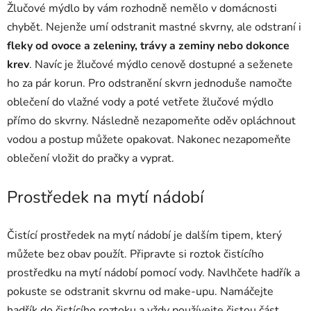
Žlučové mýdlo by vám rozhodně nemělo v domácnosti
chybět. Nejenže umí odstranit mastné skvrny, ale odstraní i
fleky od ovoce a zeleniny, trávy a zeminy nebo dokonce
krev
. Navíc je žlučové mýdlo cenově dostupné a seženete
ho za pár korun. Pro odstranění skvrn jednoduše namočte
oblečení do vlažné vody a poté vetřete žlučové mýdlo
přímo do skvrny. Následně nezapomeňte oděv opláchnout
vodou a postup můžete opakovat. Nakonec nezapomeňte
oblečení vložit do pračky a vyprat.
Prostředek na mytí nádobí
Čistící prostředek na mytí nádobí je dalším tipem, který
můžete bez obav použít. Připravte si roztok čistícího
prostředku na mytí nádobí pomocí vody. Navlhčete hadřík a
pokuste se odstranit skvrnu od make-upu. Namáčejte
hadřík do čistícího roztoku a vždy používejte čistou část