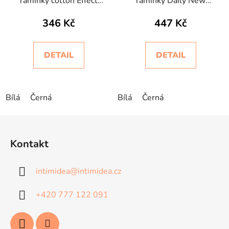
ramínky cotton Effect
ramínky Daily New
Intimidea
Intimidea
346 Kč
447 Kč
DETAIL
DETAIL
Bílá
Černá
Bílá
Černá
Z
á
Kontakt
p
a
intimidea
@
intimidea.cz
t
í
+420 777 122 091