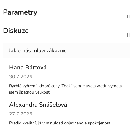
Parametry
Diskuze
Hana Bártová
Hodnocení obchodu je 4 z 5 hvězdiček.
30.7.2026
Rychlé vyřízení , dobré ceny. Zboží jsem musela vrátit, vybrala
jsem špatnou velikost
Alexandra Snášelová
Hodnocení obchodu je 5 z 5 hvězdiček.
27.7.2026
Prádlo kvalitní, již v minulosti objednáno a spokojenost