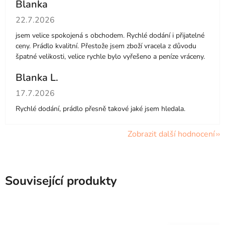
Blanka
Hodnocení obchodu je 5 z 5 hvězdiček.
22.7.2026
jsem velice spokojená s obchodem. Rychlé dodání i přijatelné
ceny. Prádlo kvalitní. Přestože jsem zboží vracela z důvodu
špatné velikosti, velice rychle bylo vyřešeno a peníze vráceny.
Blanka L.
Hodnocení obchodu je 5 z 5 hvězdiček.
17.7.2026
Rychlé dodání, prádlo přesně takové jaké jsem hledala.
Zobrazit další hodnocení
Související produkty