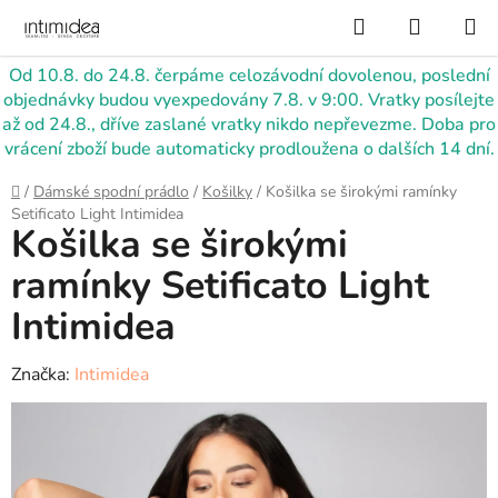
Přejít
Hledat
NÁKUP
na
KOŠÍK
obsah
Od 10.8. do 24.8. čerpáme celozávodní dovolenou, poslední
objednávky budou vyexpedovány 7.8. v 9:00. Vratky posílejte
až od 24.8., dříve zaslané vratky nikdo nepřevezme. Doba pro
vrácení zboží bude automaticky prodloužena o dalších 14 dní.
Domů
/
Dámské spodní prádlo
/
Košilky
/
Košilka se širokými ramínky
Setificato Light Intimidea
Košilka se širokými
ramínky Setificato Light
Intimidea
Značka:
Intimidea