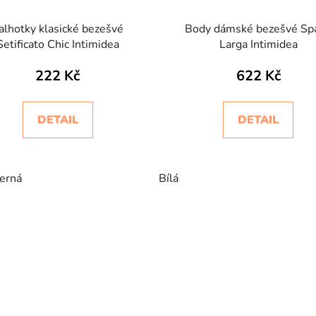
alhotky klasické bezešvé
Body dámské bezešvé Spa
Setificato Chic Intimidea
Larga Intimidea
222 Kč
622 Kč
DETAIL
DETAIL
erná
Bílá