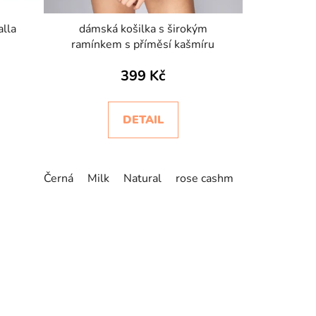
lla
dámská košilka s širokým
ramínkem s příměsí kašmíru
399 Kč
DETAIL
Černá
Milk
Natural
rose cashm
blue cashm