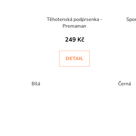
Těhotenská podprsenka -
Spor
Premaman
249 Kč
DETAIL
Bílá
Černá