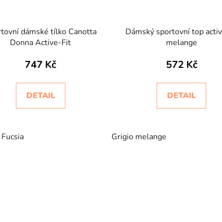
tovní dámské tílko Canotta
Dámský sportovní top activ
Donna Active-Fit
melange
747 Kč
572 Kč
DETAIL
DETAIL
Fucsia
Grigio melange