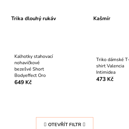
Trika dlouhý rukáv
Kašmír
Kalhotky stahovací
Triko dámské T
nohavičkové
shirt Valencia
bezešvé Short
Intimidea
Bodyeffect Oro
473 Kč
649 Kč
OTEVŘÍT FILTR