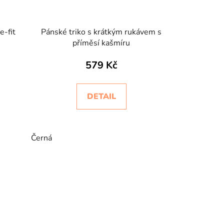
e-fit
Pánské triko s krátkým rukávem s
příměsí kašmíru
579 Kč
DETAIL
Černá