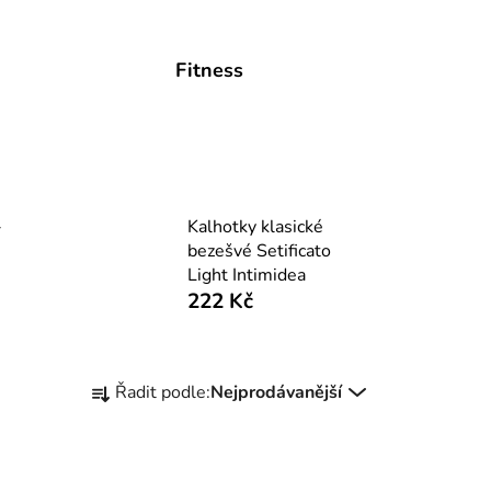
Fitness
-
Kalhotky klasické
bezešvé Setificato
Light Intimidea
222 Kč
Ř
Řadit podle:
Nejprodávanější
a
z
e
n