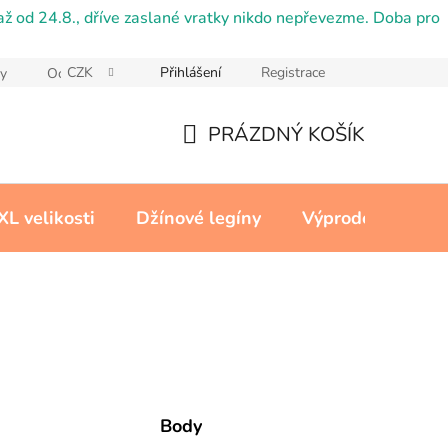
ž od 24.8., dříve zaslané vratky nikdo nepřevezme. Doba pro
CZK
Přihlášení
Registrace
y
Ochrana osobních údajů
Reklamační řád
Cookies
PRÁZDNÝ KOŠÍK
NÁKUPNÍ
KOŠÍK
XL velikosti
Džínové legíny
Výprodej
Kon
Body