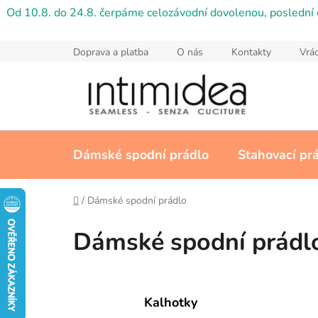
Přejít
Od 10.8. do 24.8. čerpáme celozávodní dovolenou, poslední 
na
obsah
Doprava a platba
O nás
Kontakty
Vrác
Dámské spodní prádlo
Stahovací pr
Domů
/
Dámské spodní prádlo
Dámské spodní prádl
Kalhotky