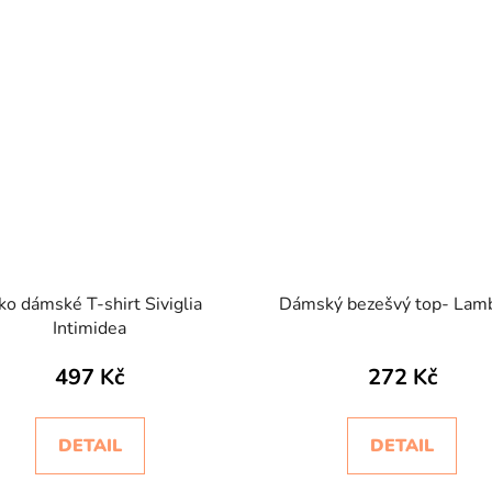
iko dámské T-shirt Siviglia
Dámský bezešvý top- Lam
Intimidea
497 Kč
272 Kč
DETAIL
DETAIL