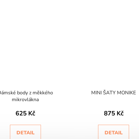
Dámské body z měkkého
MINI ŠATY MONIKE
mikrovlákna
625 Kč
875 Kč
DETAIL
DETAIL