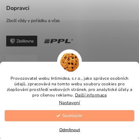
Dopravci
Zboží vždy v pořádku a včas
Provozovatel webu Intimidea, s.r.o., jako správce osobních
údajů, zpracovává na tomto webu soubory cookies pro
zlepšování prostředí webových stránek, pro analytické účely a
pro cílenou reklamu.
Další informace
Nastavení
Využijte dny DOPRAVY
Souhlasím
Vytvořil Shoptet
ZDARMA do 6.8.
Copyright 2026
Intimidea
. Všechna práva vyhrazena.
Odmítnout
Upravit nastavení cookies