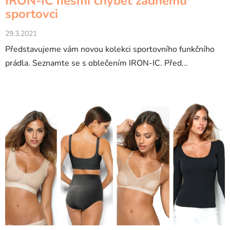
IRON-IC nesmí chybět žádnému
k
sportovci
ů
29.3.2021
Představujeme vám novou kolekci sportovního funkčního
prádla. Seznamte se s oblečením IRON-IC. Před...