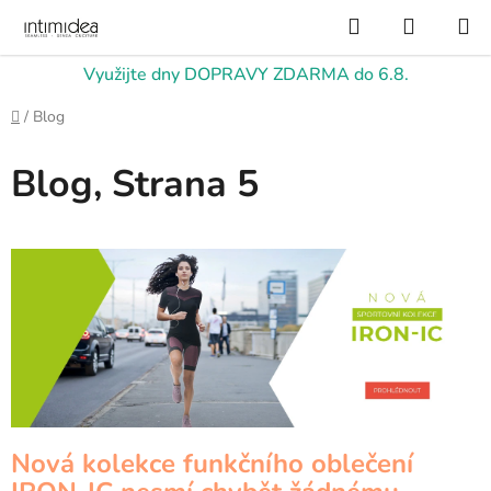
Přejít
Hledat
NÁKUP
na
KOŠÍK
obsah
Využijte dny DOPRAVY ZDARMA do 6.8.
Domů
/
Blog
Blog
, Strana 5
V
ý
p
i
s
č
l
á
Nová kolekce funkčního oblečení
n