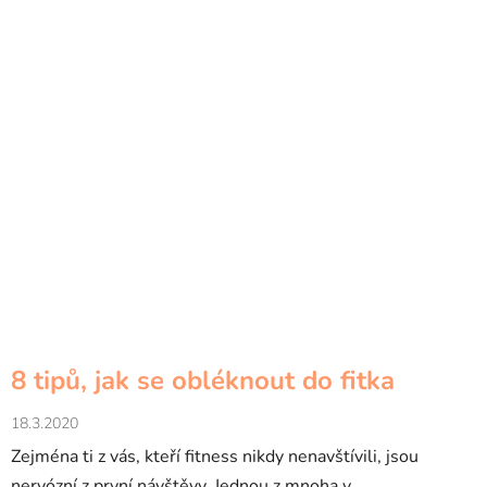
8 tipů, jak se obléknout do fitka
18.3.2020
Zejména ti z vás, kteří fitness nikdy nenavštívili, jsou
nervózní z první návštěvy. Jednou z mnoha v...