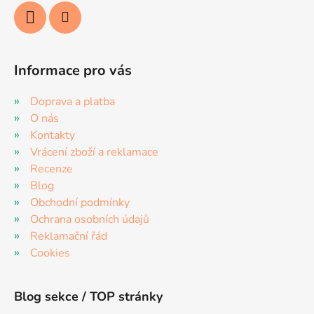
v
ý
p
i
s
Informace pro vás
u
Doprava a platba
O nás
Kontakty
Vrácení zboží a reklamace
Recenze
Blog
Obchodní podmínky
Ochrana osobních údajů
Reklamační řád
Cookies
Blog sekce / TOP stránky