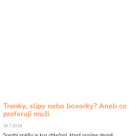
Trenky, slipy nebo boxerky? Aneb co
preferují muži
16.7.2018
Spodní prádlo je kus oblečení, které nosíme denně.