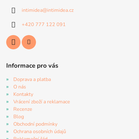
p
a
r
intimidea
@
intimidea.cz
t
v
í
k
+420 777 122 091
y
v
ý
p
i
s
Informace pro vás
u
Doprava a platba
O nás
Kontakty
Vrácení zboží a reklamace
Recenze
Blog
Obchodní podmínky
Ochrana osobních údajů
Reklamační řád