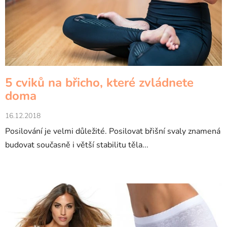
á
n
k
ů
5 cviků na břicho, které zvládnete
doma
16.12.2018
Posilování je velmi důležité. Posilovat břišní svaly znamená
budovat současně i větší stabilitu těla...