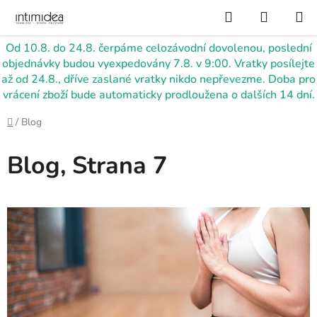
Přejít
Hledat
NÁKUP
na
KOŠÍK
obsah
Od 10.8. do 24.8. čerpáme celozávodní dovolenou, poslední
objednávky budou vyexpedovány 7.8. v 9:00. Vratky posílejte
až od 24.8., dříve zaslané vratky nikdo nepřevezme. Doba pro
vrácení zboží bude automaticky prodloužena o dalších 14 dní.
Domů
/
Blog
Blog
, Strana 7
V
ý
p
i
s
č
l