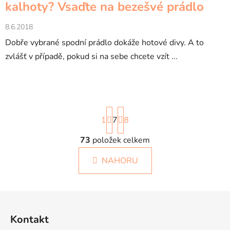
kalhoty? Vsaďte na bezešvé prádlo
8.6.2018
Dobře vybrané spodní prádlo dokáže hotové divy. A to
zvlášť v případě, pokud si na sebe chcete vzít ...
S
1
7
t
8
r
á
73
položek celkem
O
n
v
k
NAHORU
l
o
á
v
á
d
Z
n
a
á
í
c
Kontakt
p
í